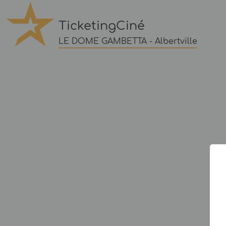
TicketingCiné
LE DOME GAMBETTA - Albertville