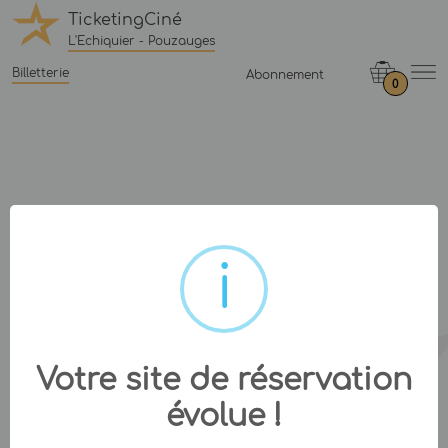
TicketingCiné
L'Echiquier - Pouzauges
Billetterie
Abonnement
0
Votre site de réservation
évolue !