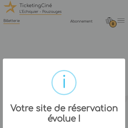
TicketingCiné
L'Echiquier - Pouzauges
Billetterie
Abonnement
0
Votre site de réservation
évolue !