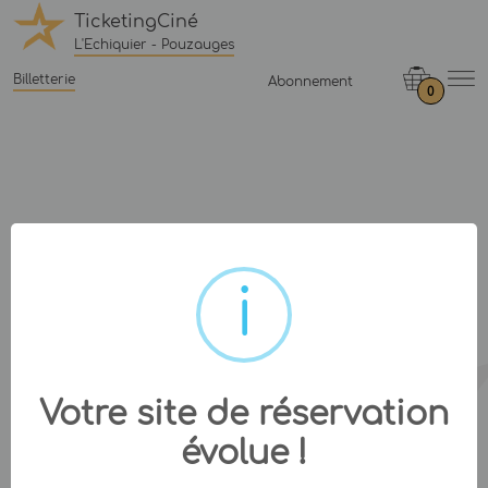
TicketingCiné
L'Echiquier - Pouzauges
Billetterie
Abonnement
0
Votre site de réservation
évolue !