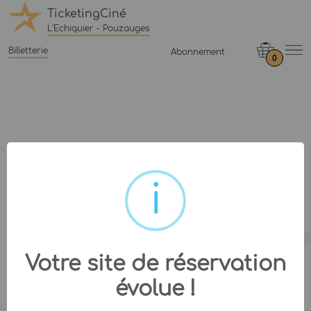
TicketingCiné
L'Echiquier - Pouzauges
Billetterie
Abonnement
0
Votre site de réservation
évolue !