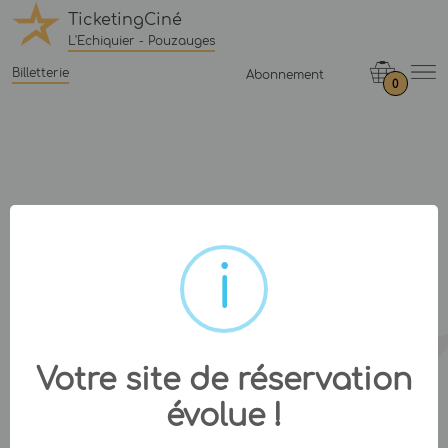
TicketingCiné
L'Echiquier - Pouzauges
Billetterie
Abonnement
0
Votre site de réservation
évolue !