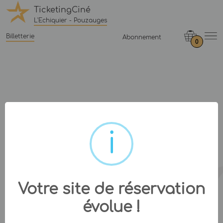
TicketingCiné
L'Echiquier - Pouzauges
Billetterie
Abonnement
0
Votre site de réservation
évolue !