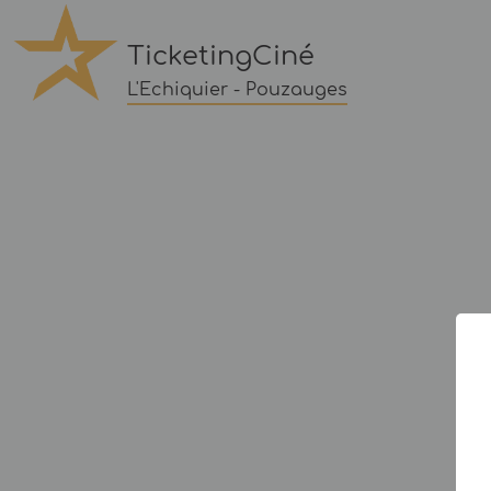
TicketingCiné
L'Echiquier - Pouzauges