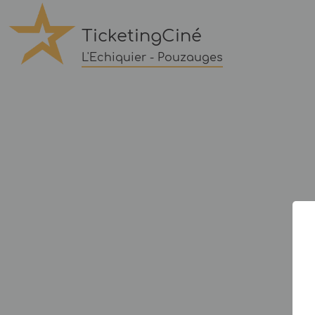
TicketingCiné
L'Echiquier - Pouzauges