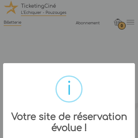
TicketingCiné
L'Echiquier - Pouzauges
Billetterie
Abonnement
0
Votre site de réservation
évolue !