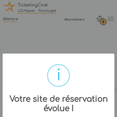
TicketingCiné
L'Echiquier - Pouzauges
Billetterie
Abonnement
0
Votre site de réservation
évolue !