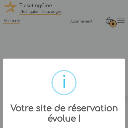
TicketingCiné
L'Echiquier - Pouzauges
Billetterie
Abonnement
0
Votre site de réservation
évolue !