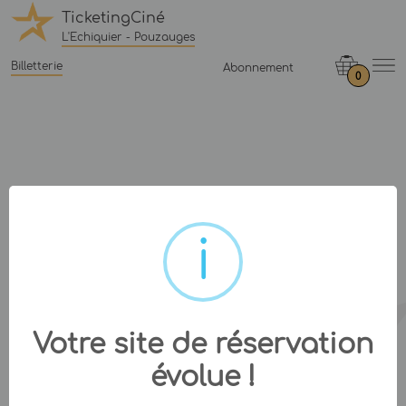
TicketingCiné
L'Echiquier - Pouzauges
Billetterie
Abonnement
0
Votre site de réservation
évolue !