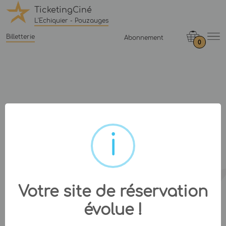
TicketingCiné
L'Echiquier - Pouzauges
Billetterie
Abonnement
0
Votre site de réservation
évolue !