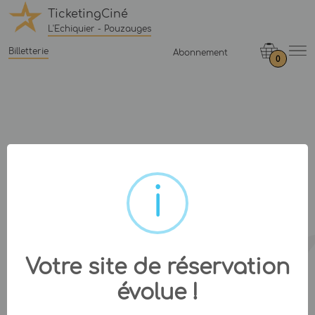
TicketingCiné
L'Echiquier - Pouzauges
Billetterie
Abonnement
0
Votre site de réservation
évolue !