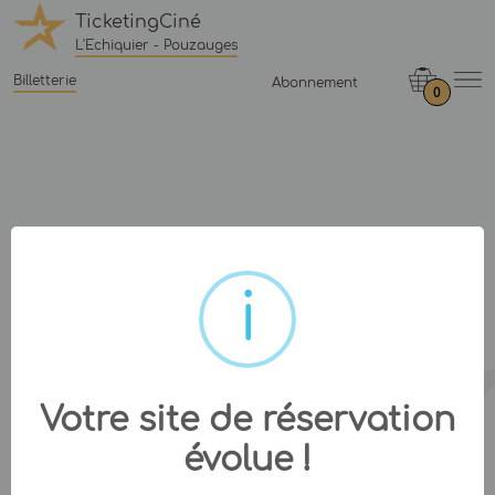
TicketingCiné
L'Echiquier - Pouzauges
Billetterie
Abonnement
0
Votre site de réservation
évolue !