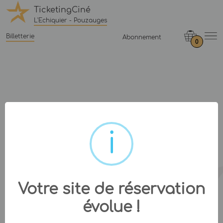
TicketingCiné
L'Echiquier - Pouzauges
Billetterie
Abonnement
0
Votre site de réservation
évolue !