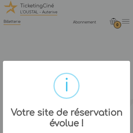
TicketingCiné
L'OUSTAL - Auterive
Billetterie
Abonnement
0
Votre site de réservation
évolue !