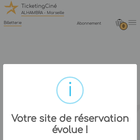
TicketingCiné
ALHAMBRA - Marseille
Billetterie
Abonnement
0
Votre site de réservation
évolue !