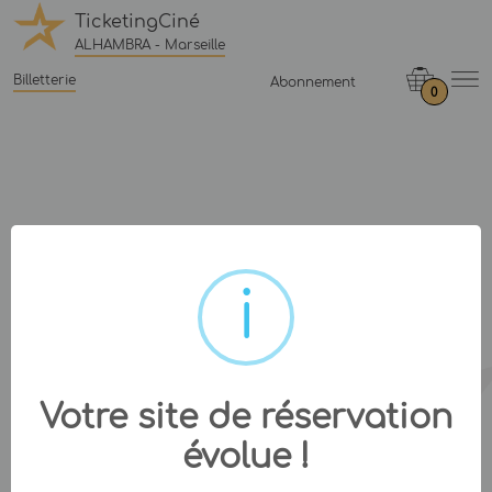
TicketingCiné
ALHAMBRA - Marseille
Billetterie
Abonnement
0
Votre site de réservation
évolue !