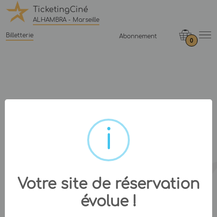
TicketingCiné
ALHAMBRA - Marseille
Billetterie
Abonnement
0
Votre site de réservation
évolue !