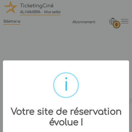
TicketingCiné
ALHAMBRA - Marseille
Billetterie
Abonnement
0
Votre site de réservation
évolue !