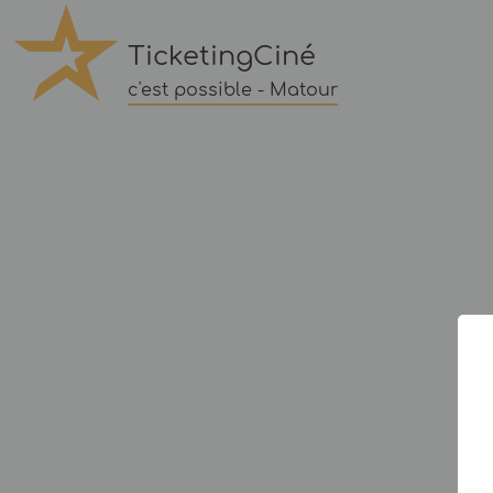
TicketingCiné
c'est possible - Matour