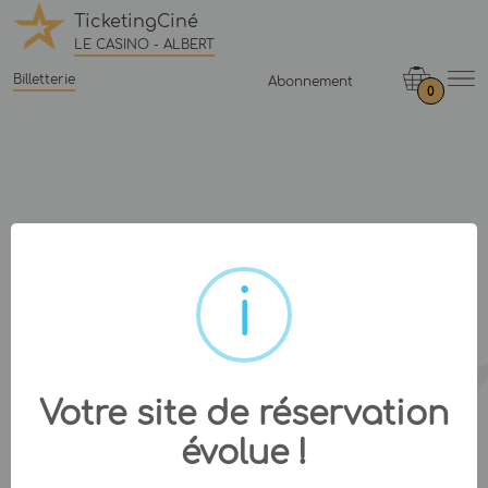
TicketingCiné
LE CASINO - ALBERT
Billetterie
Abonnement
0
Votre site de réservation
évolue !