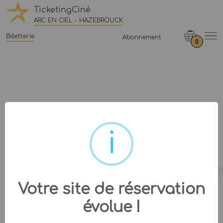
TicketingCiné
ARC EN CIEL - HAZEBROUCK
Billetterie
Abonnement
0
Votre site de réservation
évolue !