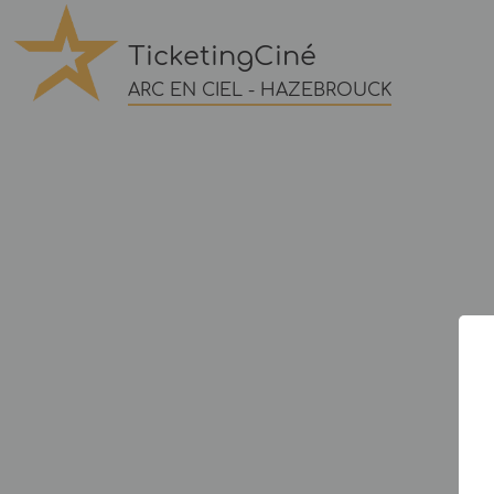
TicketingCiné
ARC EN CIEL - HAZEBROUCK