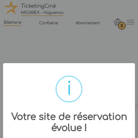
TicketingCiné
MEGAREX - Haguenau
Billetterie
Confiserie
Abonnement
0
Votre site de réservation
évolue !