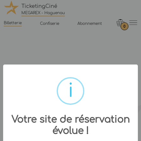
TicketingCiné
MEGAREX - Haguenau
Billetterie
Confiserie
Abonnement
0
Votre site de réservation
évolue !