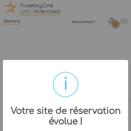
TicketingCiné
LUTZ - PEYREHORADE
Billetterie
Abonnement
0
Votre site de réservation
évolue !