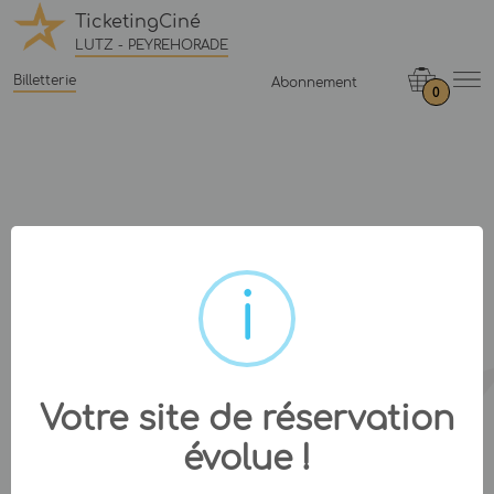
TicketingCiné
LUTZ - PEYREHORADE
Billetterie
Abonnement
0
Votre site de réservation
évolue !