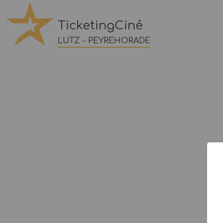
TicketingCiné
LUTZ - PEYREHORADE