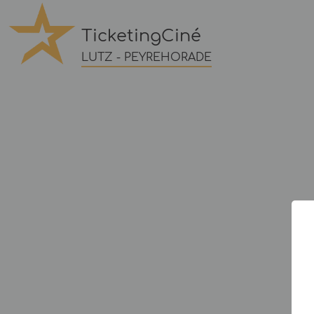
TicketingCiné
LUTZ - PEYREHORADE