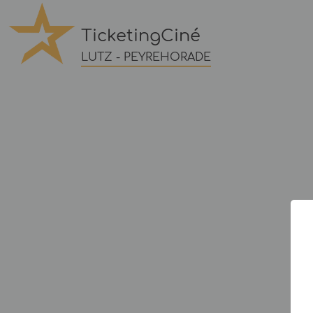
TicketingCiné
LUTZ - PEYREHORADE