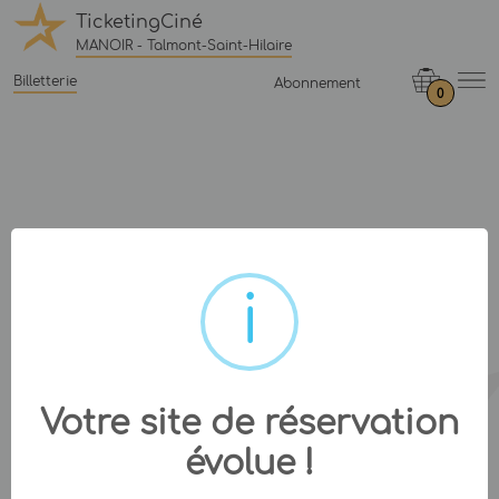
TicketingCiné
MANOIR - Talmont-Saint-Hilaire
Billetterie
Abonnement
0
Votre site de réservation
évolue !