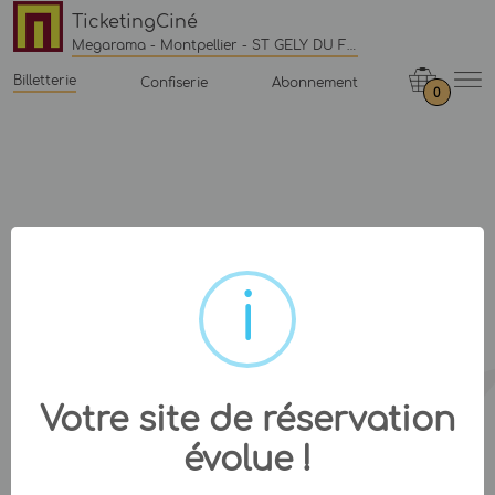
TicketingCiné
Megarama - Montpellier - ST GELY DU FESC
Billetterie
Confiserie
Abonnement
0
Votre site de réservation
évolue !