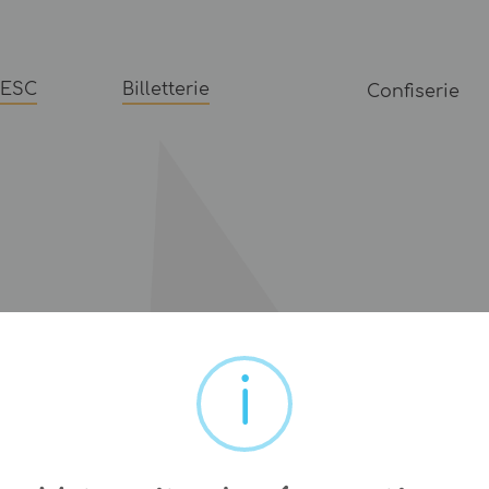
FESC
Billetterie
Confiserie