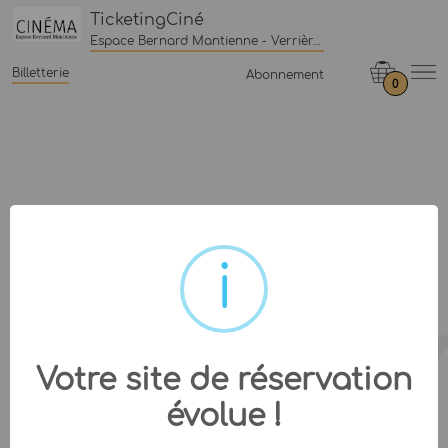
TicketingCiné
Espace Bernard Mantienne - Verrières-le-Buisson
Billetterie
Abonnement
0
Votre site de réservation
évolue !