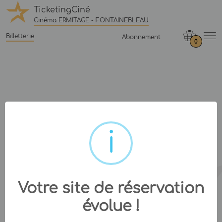
TicketingCiné
Cinéma ERMITAGE - FONTAINEBLEAU
Billetterie
Abonnement
0
Votre site de réservation
évolue !