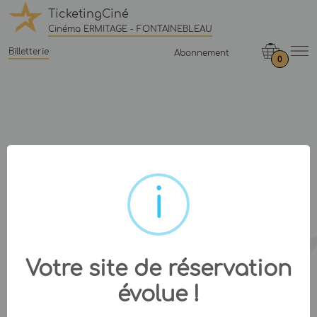
TicketingCiné
Cinéma ERMITAGE - FONTAINEBLEAU
Billetterie
Abonnement
0
Votre site de réservation
évolue !