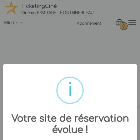
TicketingCiné
Cinéma ERMITAGE - FONTAINEBLEAU
Billetterie
Abonnement
0
Votre site de réservation
évolue !