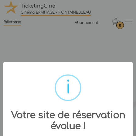
TicketingCiné
Cinéma ERMITAGE - FONTAINEBLEAU
Billetterie
Abonnement
0
Votre site de réservation
évolue !