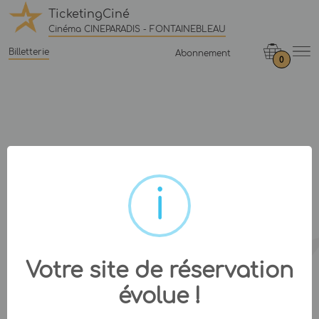
TicketingCiné
Cinéma CINEPARADIS - FONTAINEBLEAU
Billetterie
Abonnement
0
Votre site de réservation
évolue !