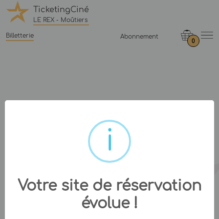
TicketingCiné
LE REX - Moûtiers
Billetterie
Abonnement
0
Votre site de réservation
évolue !