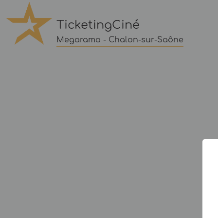
TicketingCiné
Megarama - Chalon-sur-Saône