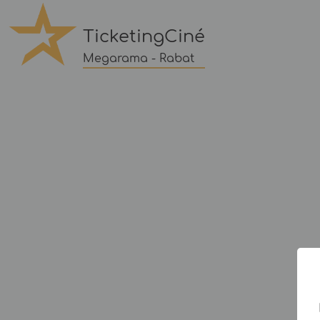
TicketingCiné
Megarama - Rabat