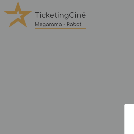
TicketingCiné
Megarama - Rabat