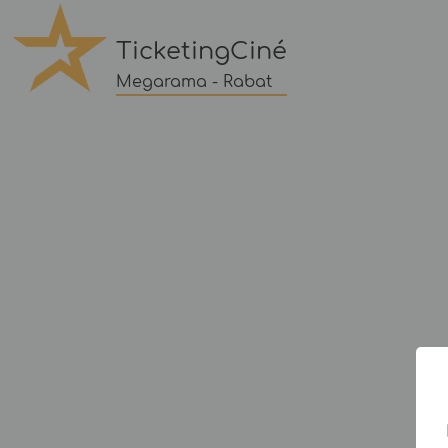
TicketingCiné
Megarama - Rabat