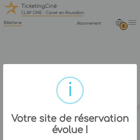
TicketingCiné
CLAP CINE - Canet-en-Roussillon
Billetterie
Abonnement
0
Votre site de réservation
évolue !