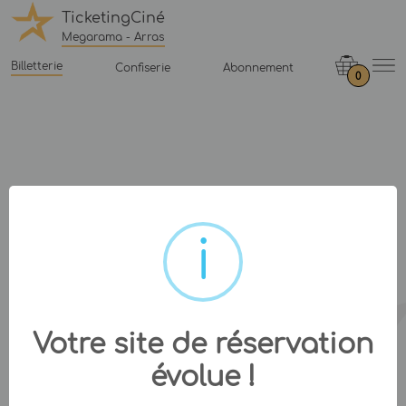
TicketingCiné
Megarama - Arras
Billetterie
Confiserie
Abonnement
0
Votre site de réservation
évolue !