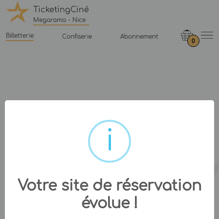
TicketingCiné
Megarama - Nice
Billetterie
Confiserie
Abonnement
0
Votre site de réservation
évolue !